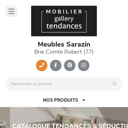
Panneau de gestion des cookies
lose
nu
Meubles Sarazin
Brie Comte Robert (77)
NOS PRODUITS
Previous
Nex
CATALOGUE TENDANCES & SÉDUCTION