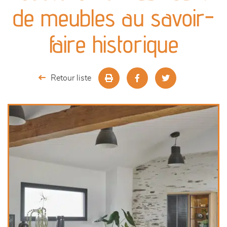
canapés et fauteuils
de meubles au savoir-
séjours
faire historique
meubles de complément
Retour liste
chambres et dressing
décoration