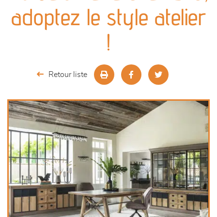
canapés et fauteuils
adoptez le style atelier
séjours
!
meubles de complément
Retour liste
chambres et dressing
décoration