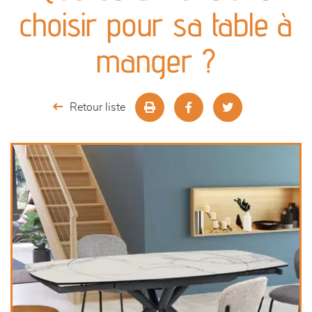
canapés et fauteuils
choisir pour sa table à
séjours
manger ?
meubles de complément
Retour liste
chambres et dressing
décoration