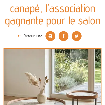
canapés et fauteuils
canapé, l’association
séjours
gagnante pour le salon
meubles de complément
Retour liste
chambres et dressing
décoration