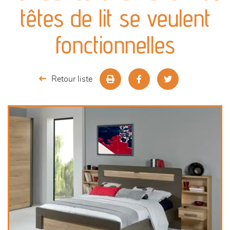
canapés et fauteuils
têtes de lit se veulent
séjours
fonctionnelles
meubles de complément
Retour liste
chambres et dressing
décoration