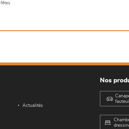
 fêtes
Nos produ
Canap
fauteui
Actualités
Chambr
dressin