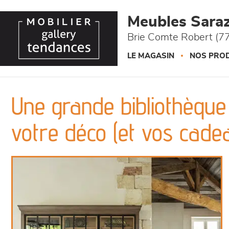
Panneau de gestion des cookies
Meubles Saraz
Brie Comte Robert (77
LE MAGASIN
NOS PROD
Une grande bibliothèque
votre déco (et vos cade