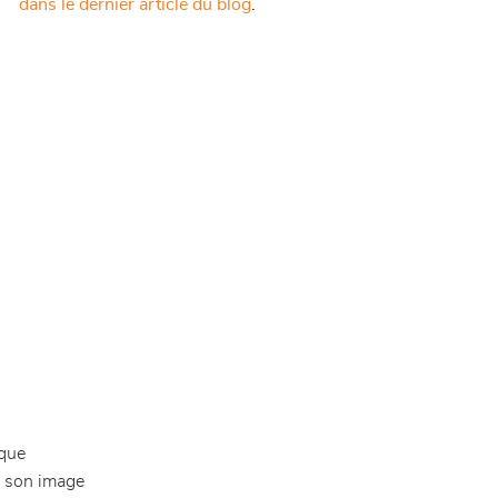
dans le dernier article du blog
.
èque
à son image