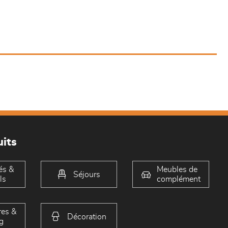
its
és &
Meubles de
Séjours
ls
complément
es &
Décoration
g