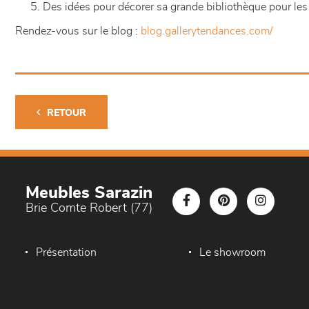
Des idées pour décorer sa grande bibliothèque pour les
Rendez-vous sur le blog :
blog.gallerytendances.com/
RETOUR
Meubles Sarazin
Brie Comte Robert (77)
Présentation
Le showroom