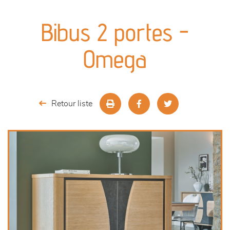
canapés et fauteuils
Bibus 2 portes -
séjours
Omega
meubles de complément
chambres et dressing
Retour liste
décoration