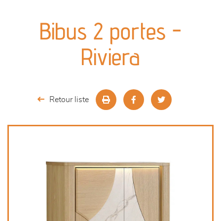
canapés et fauteuils
Bibus 2 portes -
séjours
Riviera
meubles de complément
chambres et dressing
Retour liste
décoration