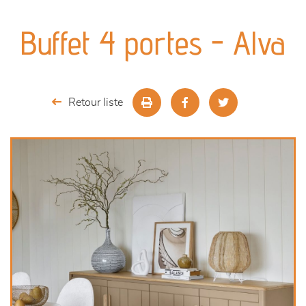
canapés et fauteuils
Buffet 4 portes - Alva
séjours
meubles de complément
Retour liste
chambres et dressing
décoration