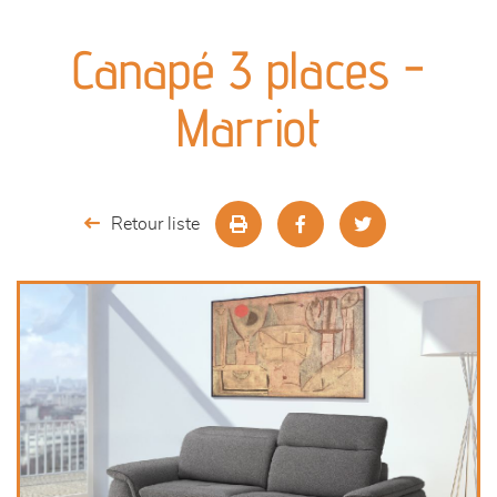
canapés et fauteuils
Canapé 3 places -
séjours
Marriot
meubles de complément
chambres et dressing
Retour liste
décoration