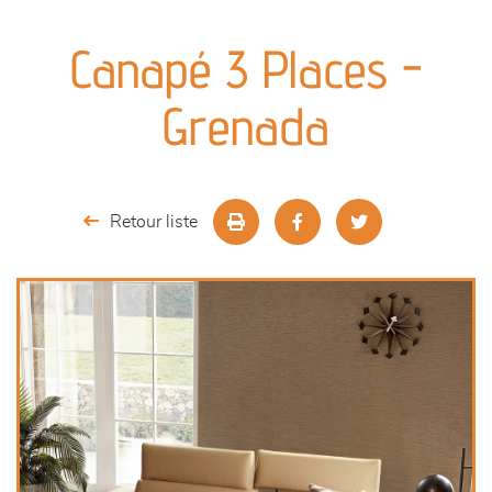
canapés et fauteuils
Canapé 3 Places -
séjours
Grenada
meubles de complément
chambres et dressing
Retour liste
décoration