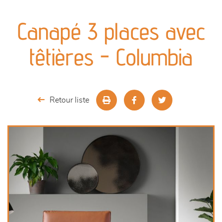
canapés et fauteuils
Canapé 3 places avec
séjours
têtières - Columbia
meubles de complément
chambres et dressing
Retour liste
décoration