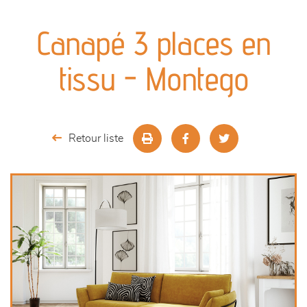
canapés et fauteuils
Canapé 3 places en
séjours
tissu - Montego
meubles de complément
chambres et dressing
Retour liste
décoration