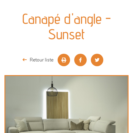
canapés et fauteuils
Canapé d'angle -
séjours
Sunset
meubles de complément
chambres et dressing
Retour liste
décoration