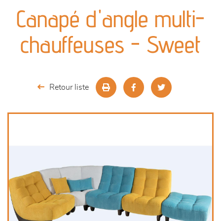
canapés et fauteuils
Canapé d'angle multi-
séjours
chauffeuses - Sweet
meubles de complément
chambres et dressing
Retour liste
décoration