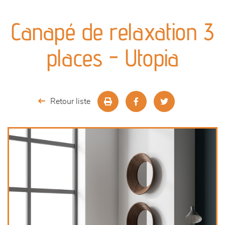
canapés et fauteuils
Canapé de relaxation 3
séjours
places - Utopia
meubles de complément
chambres et dressing
Retour liste
décoration