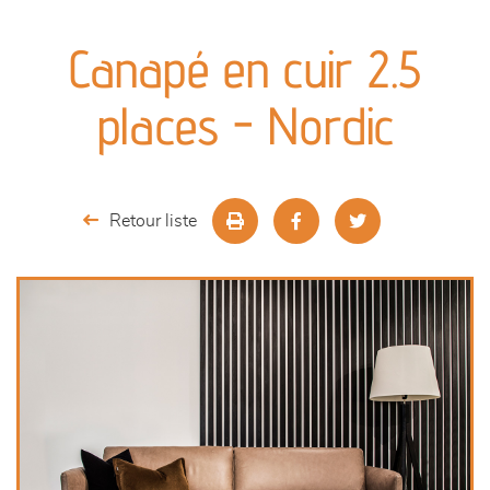
canapés et fauteuils
Canapé en cuir 2.5
séjours
places - Nordic
meubles de complément
chambres et dressing
Retour liste
décoration