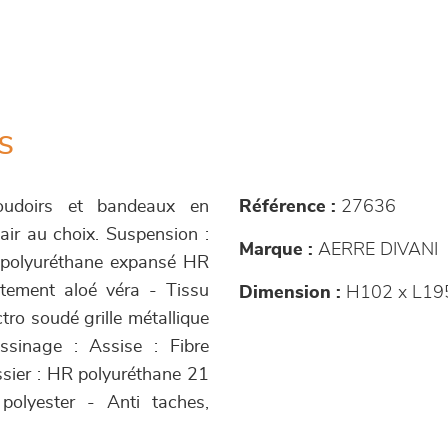
s
coudoirs et bandeaux en
Référence :
27636
air au choix. Suspension :
Marque :
AERRE DIVANI
n polyuréthane expansé HR
itement aloé véra - Tissu
Dimension :
H102 x L19
ro soudé grille métallique
ssinage : Assise : Fibre
ssier : HR polyuréthane 21
olyester - Anti taches,