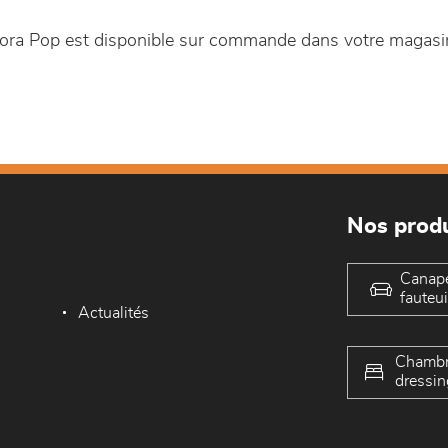
ora Pop est disponible sur commande dans votre magas
Nos produ
Canap
fauteui
Actualités
Chambr
dressin