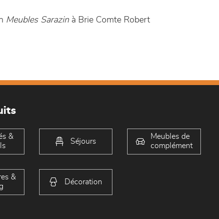
in
Meubles Sarazin
à Brie Comte Robert
its
és &
Meubles de
Séjours
ls
complément
es &
Décoration
g