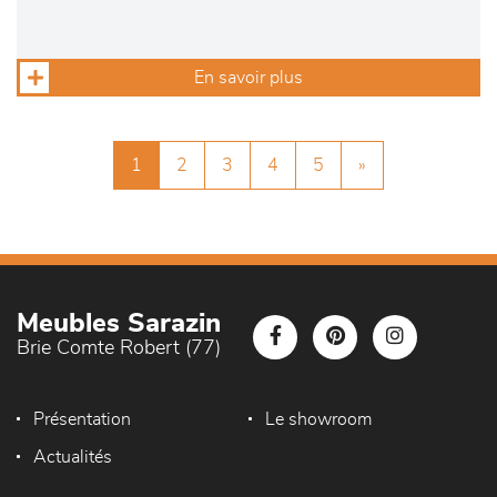
En savoir plus
1
2
3
4
5
»
Meubles Sarazin
Brie Comte Robert (77)
Présentation
Le showroom
Actualités