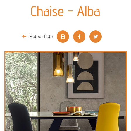
canapés et fauteuils
Chaise - Alba
séjours
meubles de complément
Retour liste
chambres et dressing
décoration