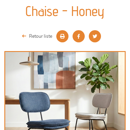
canapés et fauteuils
Chaise - Honey
séjours
meubles de complément
Retour liste
chambres et dressing
décoration