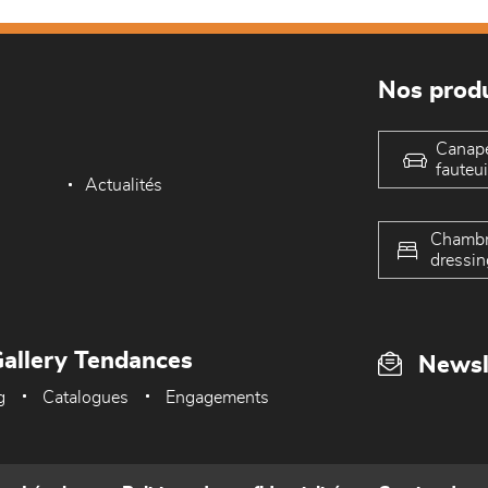
Nos produ
Canap
fauteui
Actualités
Chambr
dressin
allery Tendances
Newsl
g
Catalogues
Engagements