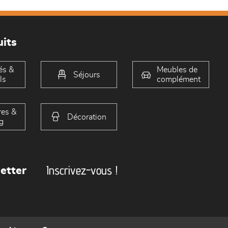
its
és &
Meubles de
Séjours
ls
complément
es &
Décoration
g
Inscrivez-vous !
etter