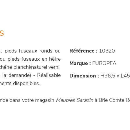
s
 : pieds fuseaux ronds ou
Référence :
10320
, ou pieds fuseaux en hêtre
Marque :
EUROPEA
chêne blanchi/naturel verni,
 à la demande) - Réalisable
Dimension :
H96,5 x L45
ents disponibles.
ande dans votre magasin
Meubles Sarazin
à Brie Comte R