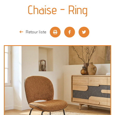
canapés et fauteuils
Chaise - Ring
séjours
meubles de complément
Retour liste
chambres et dressing
décoration