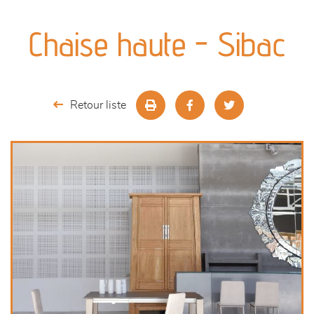
canapés et fauteuils
Chaise haute - Sibac
séjours
meubles de complément
Retour liste
chambres et dressing
décoration