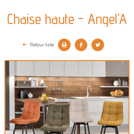
canapés et fauteuils
Chaise haute - Angel’A
séjours
meubles de complément
Retour liste
chambres et dressing
décoration