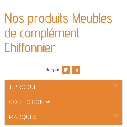
canapés et fauteuils
Nos produits Meubles
séjours
de complément
meubles de complément
Chiffonnier
chambres et dressing
décoration
Trier par
1 PRODUIT
COLLECTION
MARQUES