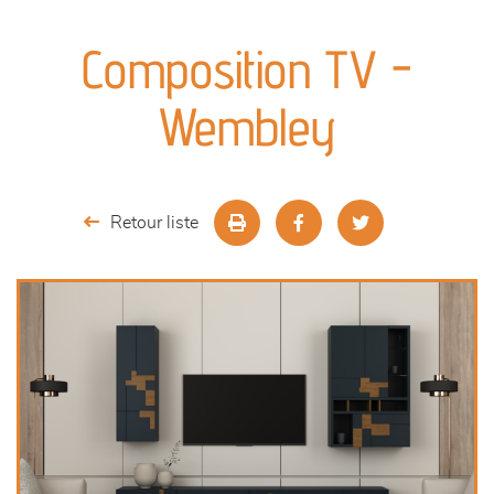
canapés et fauteuils
Composition TV -
séjours
Wembley
meubles de complément
chambres et dressing
Retour liste
décoration