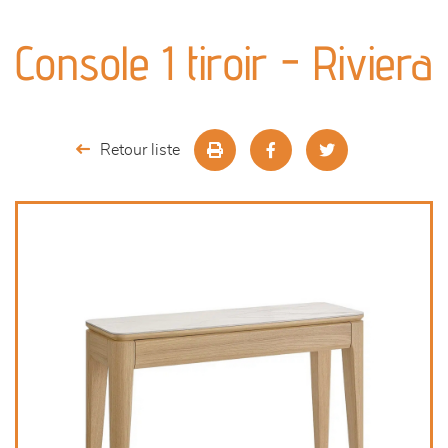
canapés et fauteuils
Console 1 tiroir - Riviera
séjours
meubles de complément
Retour liste
chambres et dressing
décoration