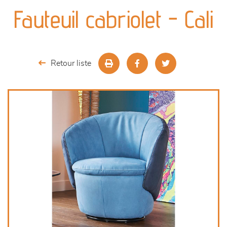
canapés et fauteuils
Fauteuil cabriolet - Cali
séjours
meubles de complément
Retour liste
chambres et dressing
décoration