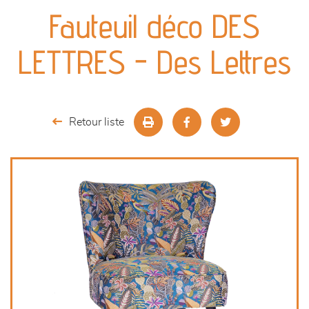
canapés et fauteuils
Fauteuil déco DES
séjours
LETTRES - Des Lettres
meubles de complément
chambres et dressing
Retour liste
décoration