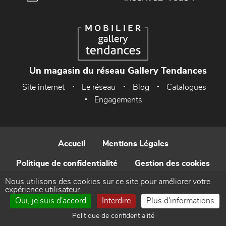
Un magasin du réseau Gallery Tendances
Site internet
Le réseau
Blog
Catalogues
Engagements
Accueil
Mentions Légales
Politique de confidentialité
Gestion des cookies
Nous utilisons des cookies sur ce site pour améliorer votre
Contact
expérience utilisateur.
Oui, je suis d'accord
Interdire
Plus d'informations
Réalisé par WEB Enseignes
Politique de confidentialité