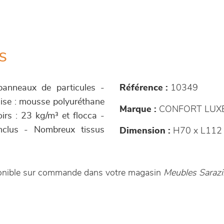
s
 panneaux de particules -
Référence :
10349
sise : mousse polyuréthane
Marque :
CONFORT LUX
irs : 23 kg/m³ et flocca -
nclus - Nombreux tissus
Dimension :
H70 x L112
sponible sur commande dans votre magasin
Meubles Sarazi