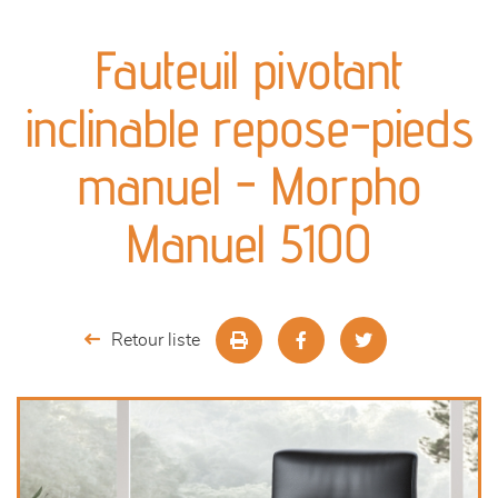
canapés et fauteuils
Fauteuil pivotant
séjours
inclinable repose-pieds
meubles de complément
manuel - Morpho
chambres et dressing
Manuel 5100
décoration
Retour liste