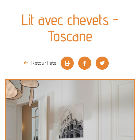
canapés et fauteuils
Lit avec chevets -
séjours
Toscane
meubles de complément
chambres et dressing
Retour liste
décoration