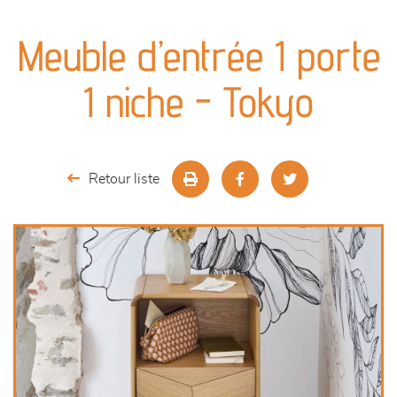
canapés et fauteuils
Meuble d’entrée 1 porte
séjours
1 niche - Tokyo
meubles de complément
chambres et dressing
Retour liste
décoration