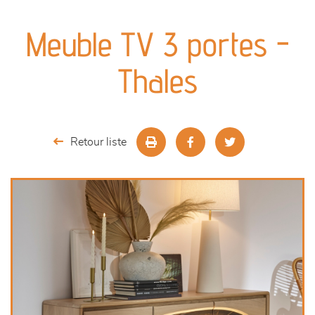
canapés et fauteuils
Meuble TV 3 portes -
séjours
Thales
meubles de complément
chambres et dressing
Retour liste
décoration