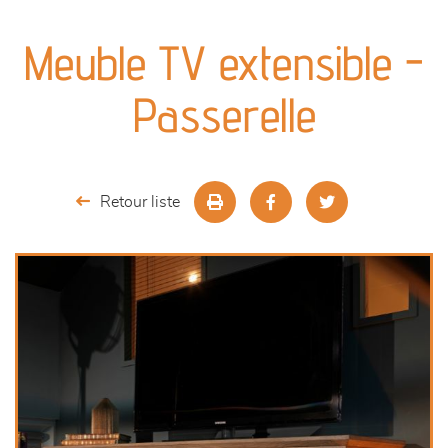
canapés et fauteuils
Meuble TV extensible -
séjours
Passerelle
meubles de complément
chambres et dressing
Retour liste
décoration