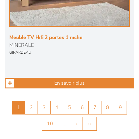
Meuble TV Hifi 2 portes 1 niche
MINERALE
GIRARDEAU
En savoir plus
1
2
3
4
5
6
7
8
9
10
…
»
»»