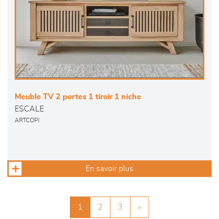
Meuble TV 2 portes 1 tiroir 1 niche
ESCALE
ARTCOPI
En savoir plus
1
2
3
»