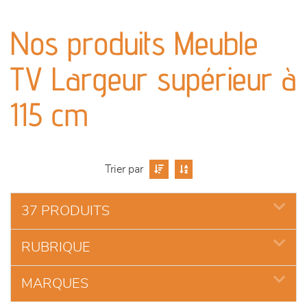
canapés et fauteuils
Nos produits Meuble
séjours
TV Largeur supérieur à
meubles de complément
115 cm
chambres et dressing
décoration
Trier par
37 PRODUITS
RUBRIQUE
MARQUES