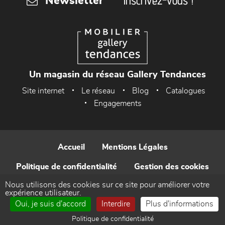
Inscrivez-vous !
Newsletter
Un magasin du réseau Gallery Tendances
Site internet
Le réseau
Blog
Catalogues
Engagements
Accueil
Mentions Légales
Politique de confidentialité
Gestion des cookies
Nous utilisons des cookies sur ce site pour améliorer votre
Contact
expérience utilisateur.
Oui, je suis d'accord
Interdire
Plus d'informations
Réalisé par WEB Enseignes
Politique de confidentialité