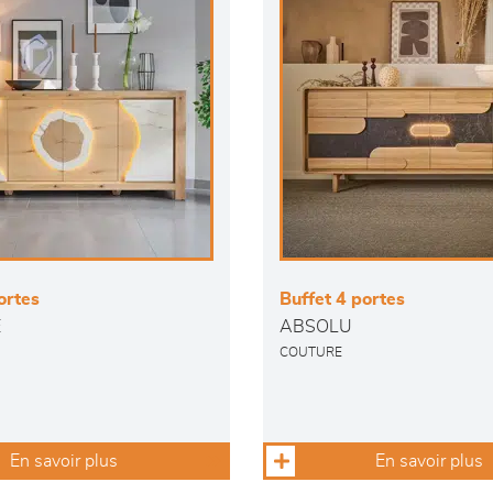
ortes
Buffet 4 portes
E
ABSOLU
COUTURE
En savoir plus
En savoir plus