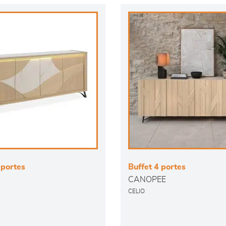
 portes
Buffet 4 portes
CANOPEE
CELIO