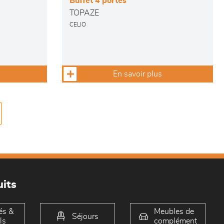
Buffet 4 portes
TOPAZE
CELIO
En savoir plus
its
és &
Meubles de
Séjours
ls
complément