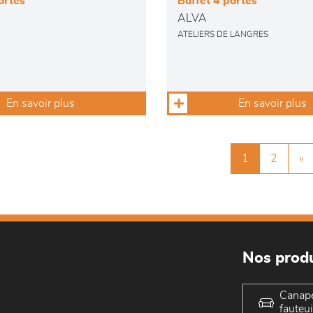
ortes
Buffet 4 portes
ALVA
ATELIERS DE LANGRES
En savoir plus
En savoir plus
1
2
»
Nos produ
Canap
fauteui