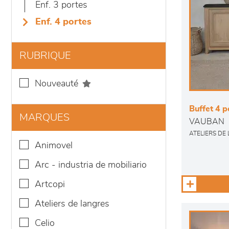
enf. 3 portes
enf. 4 portes
RUBRIQUE
nouveauté
Buffet 4 po
MARQUES
VAUBAN
ATELIERS DE
animovel
arc - industria de mobiliario
artcopi
ateliers de langres
celio