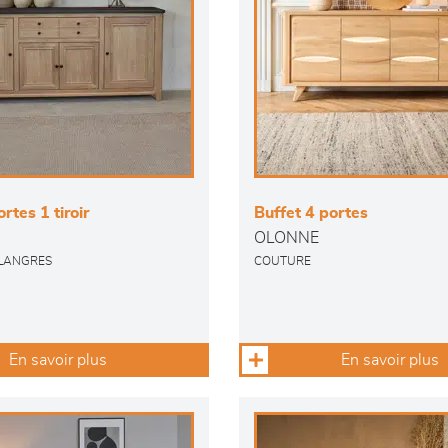
rtes 1 tiroir
Buffet 4 portes
OLONNE
 LANGRES
COUTURE
En savoir plus
En savoir plus