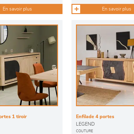
En savoir plus
En savoir plus
rtes 1 tiroir
Enfilade 4 portes
LEGEND
COUTURE