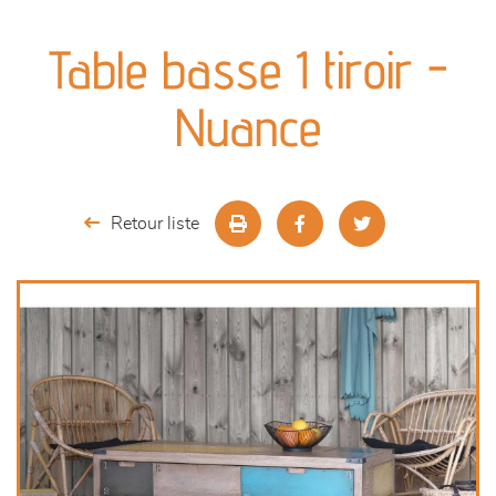
canapés et fauteuils
Table basse 1 tiroir -
séjours
Nuance
meubles de complément
chambres et dressing
Retour liste
décoration