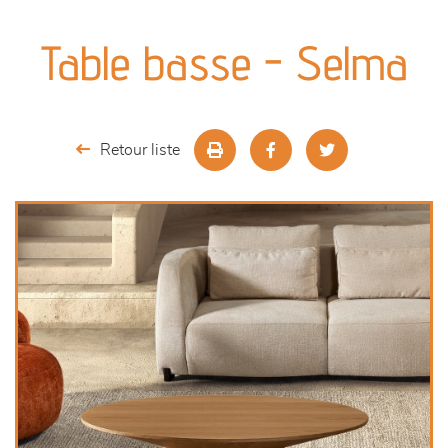
canapés et fauteuils
Table basse - Selma
séjours
meubles de complément
Retour liste
chambres et dressing
décoration