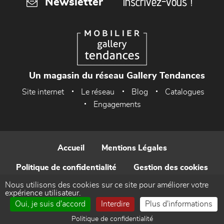
Inscrivez-vous !
Newsletter
Un magasin du réseau Gallery Tendances
Site internet
Le réseau
Blog
Catalogues
Engagements
Accueil
Mentions Légales
Politique de confidentialité
Gestion des cookies
Nous utilisons des cookies sur ce site pour améliorer votre
Contact
expérience utilisateur.
Oui, je suis d'accord
Interdire
Plus d'informations
Réalisé par WEB Enseignes
Politique de confidentialité