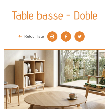
canapés et fauteuils
Table basse - Doble
séjours
meubles de complément
Retour liste
chambres et dressing
décoration