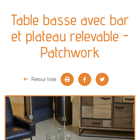
canapés et fauteuils
Table basse avec bar
séjours
et plateau relevable -
meubles de complément
Patchwork
chambres et dressing
décoration
Retour liste