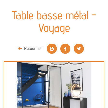
canapés et fauteuils
Table basse métal -
séjours
Voyage
meubles de complément
chambres et dressing
Retour liste
décoration