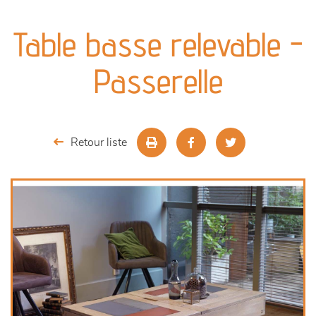
canapés et fauteuils
Table basse relevable -
séjours
Passerelle
meubles de complément
chambres et dressing
Retour liste
décoration