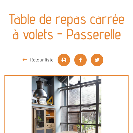
canapés et fauteuils
Table de repas carrée
séjours
à volets - Passerelle
meubles de complément
chambres et dressing
Retour liste
décoration