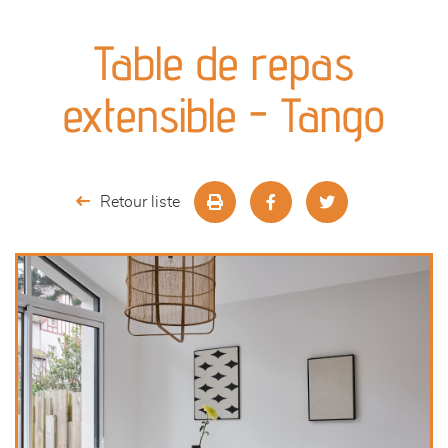
canapés et fauteuils
Table de repas
séjours
extensible - Tango
meubles de complément
chambres et dressing
Retour liste
décoration